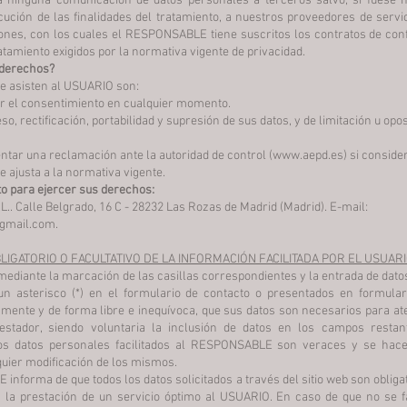
a ninguna comunicación de datos personales a terceros salvo, si fuese n
cución de las finalidades del tratamiento, a nuestros proveedores de servi
nes, con los cuales el RESPONSABLE tiene suscritos los contratos de conf
tamiento exigidos por la normativa vigente de privacidad.
 derechos?
e asisten al USUARIO son:
ar el consentimiento en cualquier momento.
o, rectificación, portabilidad y supresión de sus datos, y de limitación u opos
tar una reclamación ante la autoridad de control (
www.aepd.es
) si conside
e ajusta a la normativa vigente.
to para ejercer sus derechos:
.. Calle Belgrado, 16 C - 28232 Las Rozas de Madrid (Madrid). E-mail:
gmail.com.
LIGATORIO O FACULTATIVO DE LA INFORMACIÓN FACILITADA POR EL USUAR
ediante la marcación de las casillas correspondientes y la entrada de dato
 asterisco (*) en el formulario de contacto o presentados en formular
mente y de forma libre e inequívoca, que sus datos son necesarios para ate
restador, siendo voluntaria la inclusión de datos en los campos resta
los datos personales facilitados al RESPONSABLE son veraces y se hac
uier modificación de los mismos.
nforma de que todos los datos solicitados a través del sitio web son obliga
 la prestación de un servicio óptimo al USUARIO. En caso de que no se fa