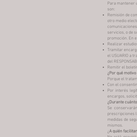
Para mantener un
son:
Remisión de comu
otro medio elect
comunicaciones 
servicios, o de 
promoción. En es
Realizar estudio
Tramitar encargo
el USUARIO a tra
del RESPONSAB
Remitir el bolet
¿Por qué motivo
Porque el tratam
Con el consenti
Por interés leg
encargos, solici
¿Durante cuánto
Se conservarán
prescripciones l
medidas de segu
mismos.
¿
A quién facilit