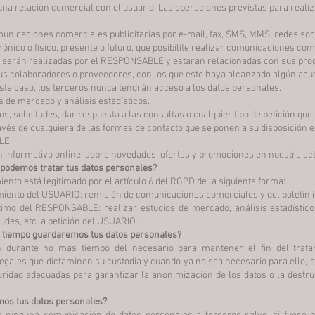
a relación comercial con el usuario. Las operaciones previstas para realiz
nicaciones comerciales publicitarias por e-mail, fax, SMS, MMS, redes soci
rónico o físico, presente o futuro, que posibilite realizar comunicaciones co
serán realizadas por el RESPONSABLE y estarán relacionadas con sus pro
sus colaboradores o proveedores, con los que este haya alcanzado algún acu
te caso, los terceros nunca tendrán acceso a los datos personales.
s de mercado y análisis estadísticos.
s, solicitudes, dar respuesta a las consultas o cualquier tipo de petición que
vés de cualquiera de las formas de contacto que se ponen a su disposición 
LE.
ín informativo online, sobre novedades, ofertas y promociones en nuestra act
 podemos tratar tus datos personales?
iento está legitimado por el artículo 6 del RGPD de la siguiente forma:
miento del USUARIO: remisión de comunicaciones comerciales y del boletín i
ítimo del RESPONSABLE: realizar estudios de mercado, análisis estadísticos
tudes, etc. a petición del USUARIO.
 tiempo guardaremos tus datos personales?
 durante no más tiempo del necesario para mantener el fin del trata
egales que dictaminen su custodia y cuando ya no sea necesario para ello, 
ridad adecuadas para garantizar la anonimización de los datos o la destruc
amos tus datos personales?