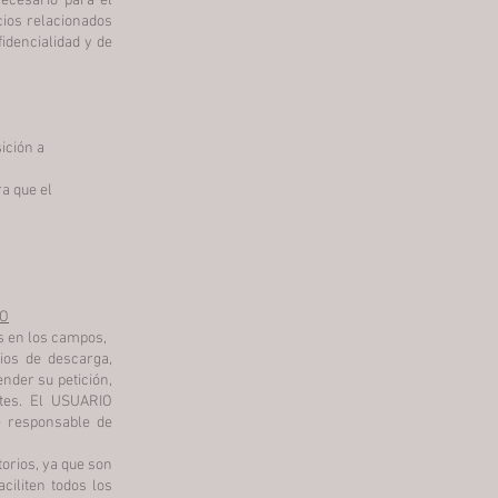
ecesario para el
cios relacionados
idencialidad y de
ición a
ra que el
IO
s en los campos,
ios de descarga,
nder su petición,
ntes. El USUARIO
e responsable de
torios, ya que son
ciliten todos los