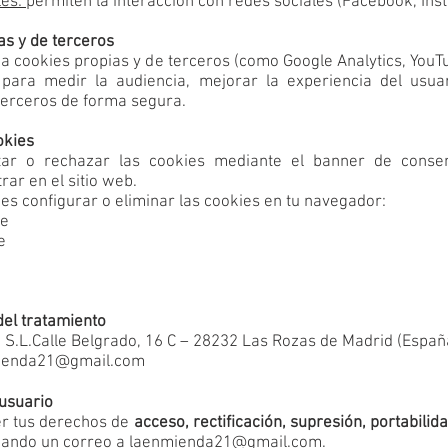
les:
permiten la interacción con redes sociales (Facebook, Inst
as y de terceros
liza cookies propias y de terceros (como Google Analytics, You
 para medir la audiencia, mejorar la experiencia del usua
terceros de forma segura.
okies
ar o rechazar las cookies mediante el banner de consen
rar en el sitio web.
s configurar o eliminar las cookies en tu navegador:
me
e
el tratamiento
S.L.Calle Belgrado, 16 C – 28232 Las Rozas de Madrid (Españ
ienda21@gmail.com
usuario
er tus derechos de
acceso, rectificación, supresión, portabilida
ando un correo a
laenmienda21@gmail.com
.