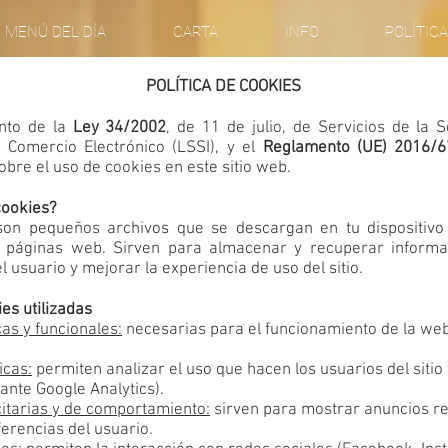
MENÚ DEL DÍA
CARTA
INFO
POLÍTICA
POLÍTICA DE COOKIES
nto de la
Ley 34/2002
, de 11 de julio, de Servicios de la 
 Comercio Electrónico (LSSI), y el
Reglamento (UE) 2016/6
bre el uso de cookies en este sitio web.
cookies?
son pequeños archivos que se descargan en tu dispositivo
 páginas web. Sirven para almacenar y recuperar informa
 usuario y mejorar la experiencia de uso del sitio.
es utilizadas
as y funcionales:
necesarias para el funcionamiento de la web
icas:
permiten analizar el uso que hacen los usuarios del sitio
ante Google Analytics).
citarias y de comportamiento:
sirven para mostrar anuncios r
erencias del usuario.