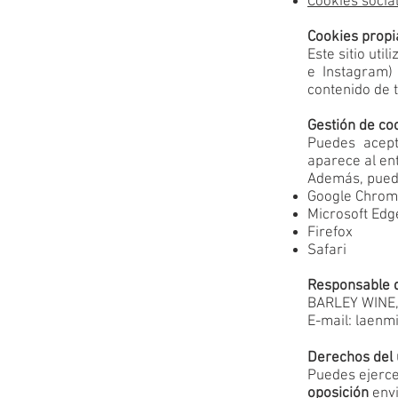
Cookies socia
Cookies propi
Este sitio uti
e Instagram)
contenido de 
Gestión de co
Puedes acept
aparece al ent
Además, puede
Google Chro
Microsoft Edg
Firefox
Safari
Responsable d
BARLEY WINE, 
E-mail:
laenm
Derechos del 
Puedes ejerc
oposición
envi