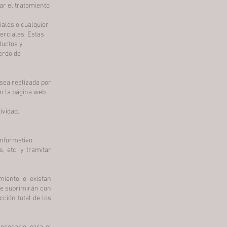
ar el tratamiento
ales o cualquier
merciales. Estas
ductos y
erdo de
 sea realizada por
en la página web
ividad.
nformativo.
, etc. y tramitar
miento o existan
se suprimirán con
ción total de los