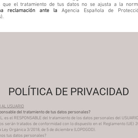
s que el tratamiento de tus datos no se ajusta a la norm
na reclamación ante la
Agencia Española de Protecc
s
).
POLÍTICA DE PRIVACIDAD
N AL USUARIO
ponsable del tratamiento de tus datos personales?
L. es el RESPONSABLE del tratamiento de los datos personales del USUARIO
tos serán tratados de conformidad con lo dispuesto en el Reglamento (UE) 2
la Ley Orgánica 3/2018, de 5 de diciembre (LOPDGDD).
mos tus datos personales?