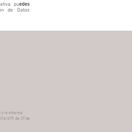
ativa, pu
edes
ión de Datos
 y le informa
016/679, de 27 de