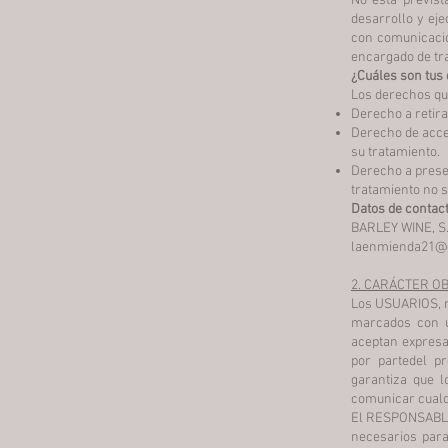
No está previst
desarrollo y eje
con comunicacio
encargado de tra
¿Cuáles son tus
Los derechos qu
Derecho a retir
Derecho de acces
su
tratamiento.
Derecho a presen
tratamiento
no s
Datos de contac
BARLEY WINE, S.L
laenmienda21@
2. CARÁCTER OB
Los USUARIOS, m
marcados con un
aceptan expresa
por partedel p
garantiza que 
comunicar cualq
El RESPONSABLE i
necesarios para