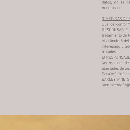
datos, no se ga
necesidades.
3. MEDIDAS DE
Que de conformi
RESPONSABLE es
tratamiento de l
el artículo 5 de
interesado y ad
tratados.
El RESPONSABLE 
las medidas de
libertades de l
Para más inform
BARLEY WINE, S.L
laenmienda21@