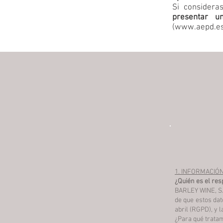
Si considera
presentar u
(
www.aepd.e
1. INFORMACIÓ
¿Quién es el res
BARLEY WINE, S.
de que estos da
abril (RGPD), y 
¿Para qué trata