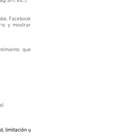
agram, etc.).
Tube, Facebook
rio y mostrar
timiento que
a)
d, limitación u